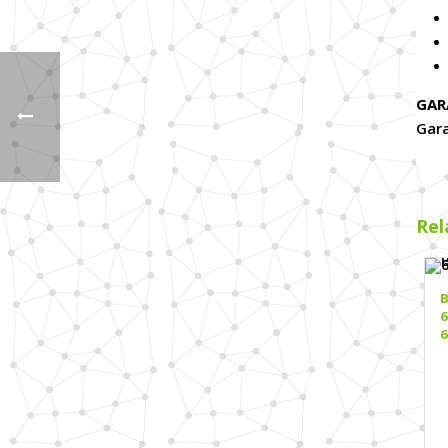
GAR
Gara
Rel
B
6
6